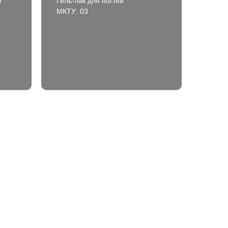
к
Гель-лак для ногтей
МКТУ: 03