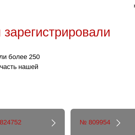
 зарегистрировали
ли более 250
 часть нашей
824752
№ 809954