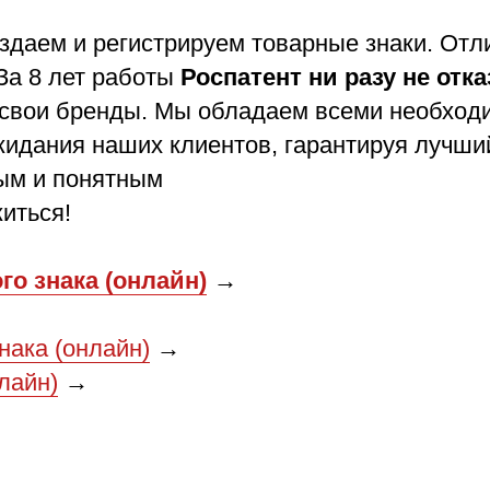
аем и регистрируем товарные знаки. Отли
 За 8 лет работы
Роспатент ни разу не отк
а свои бренды. Мы обладаем всеми необход
идания наших клиентов, гарантируя лучший
тым и понятным
иться!
о знака (онлайн)
→
нака (онлайн)
→
лайн)
→