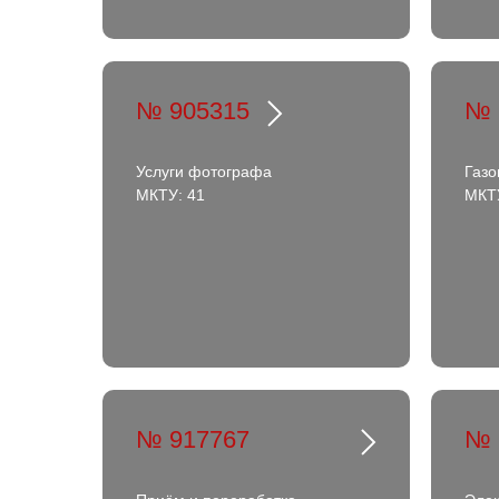
№ 905315
№ 
Услуги фотографа
Газо
МКТУ: 41
МКТУ
№ 917767
№ 