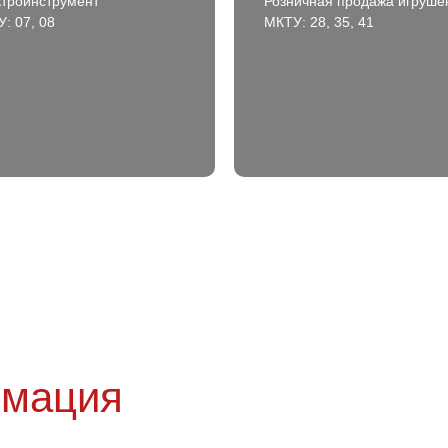
троинструмент
Розничная продажа игруше
: 07, 08
МКТУ: 28, 35, 41
рмация