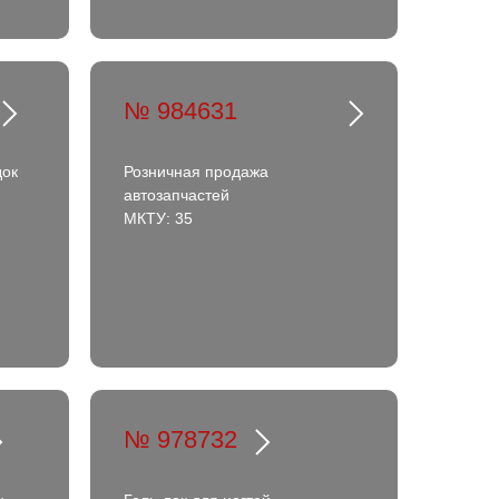
№ 984631
док
Розничная продажа
автозапчастей
МКТУ: 35
№ 978732