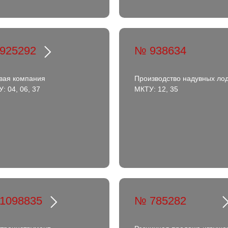
925292
№ 938634
вая компания
Производство надувных ло
: 04, 06, 37
МКТУ: 12, 35
1098835
№ 785282