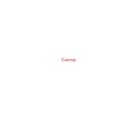
Сангор
Нейминг коньяка