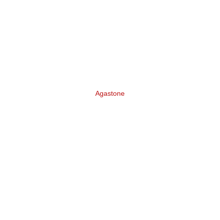
Agastone
Разработка бренда Инвестиционно-
финансовой группы «Agastone»