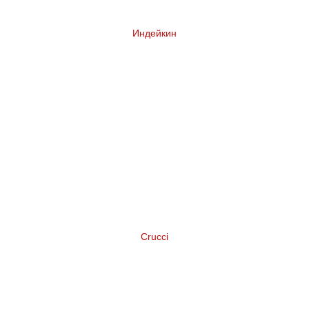
Индейкин
Комплексный ребрендинг сети магазинов у
дома
Crucci
Нейминг и логотип торговой марки
широкого ассортимента