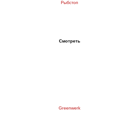
Рыбстоп
Нейминг и логотип рыбного ресторана
Смотреть
Greenwerk
Нейминг торговой марки террасной доски