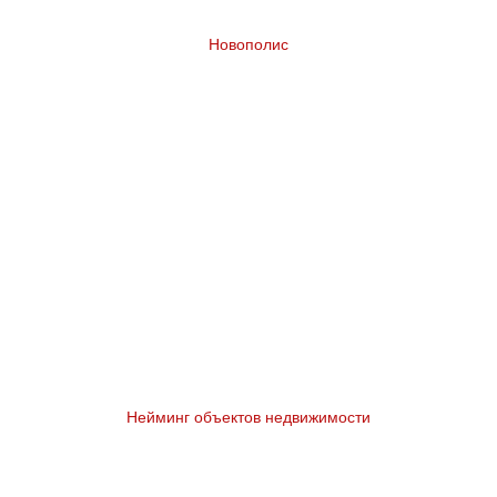
Новополис
Разработка бренда жилого комплекса в
Казахстане
Нейминг объектов недвижимости