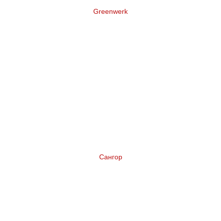
Greenwerk
Нейминг торговой марки террасной доски
Сангор
Нейминг коньяка