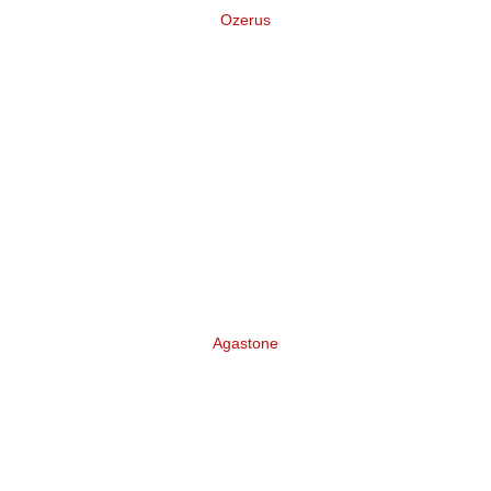
Ozerus
Нейминг и логотип торговой марки
отечественных лодок для рыбалки
Agastone
Разработка бренда Инвестиционно-
финансовой группы «Agastone»