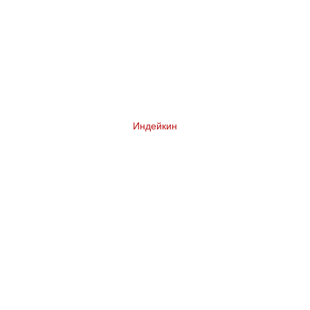
Индейкин
Комплексный ребрендинг сети магазинов у
дома