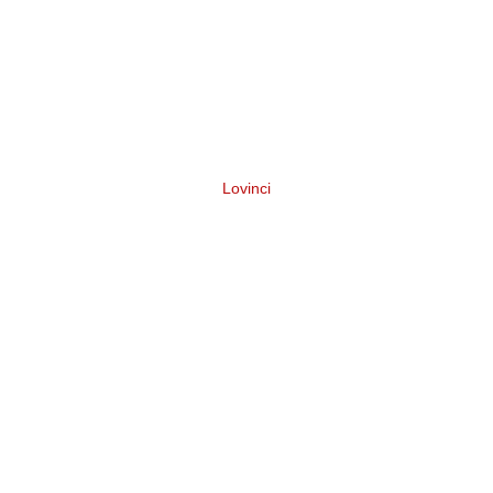
Lovinci
Нейминг подарочного набора для
творчества