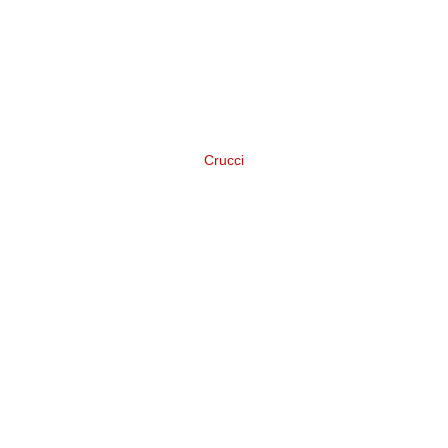
Crucci
Нейминг и логотип торговой марки
широкого ассортимента