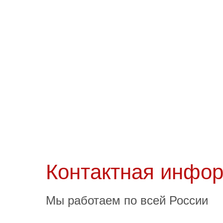
Crucci
G
Нейминг и логотип
Нейми
торговой марки широкого
те
ассортимента
Контактная инфо
Мы работаем по всей России