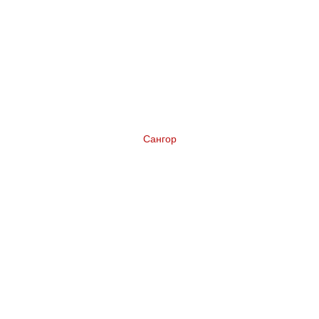
Сангор
Нейминг коньяка