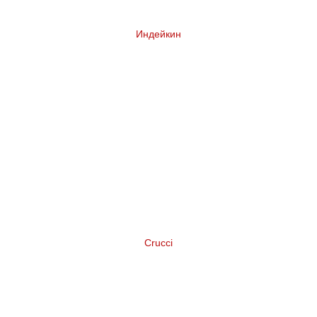
Индейкин
Комплексный ребрендинг сети магазинов у
дома
Crucci
Нейминг и логотип торговой марки
широкого ассортимента