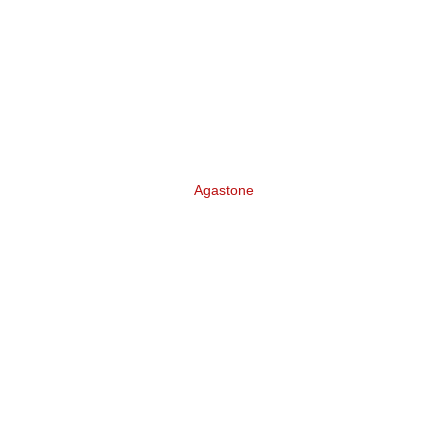
Agastone
Разработка бренда Инвестиционно-
финансовой группы «Agastone»