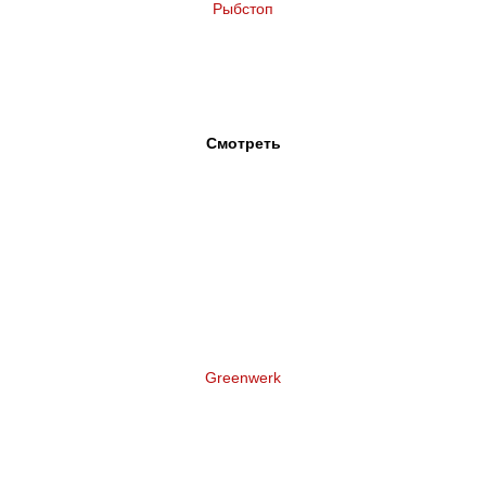
Рыбстоп
Нейминг и логотип рыбного ресторана
Смотреть
Greenwerk
Нейминг торговой марки террасной доски