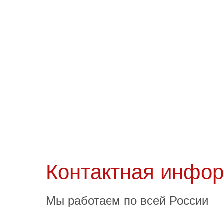
Crucci
G
Нейминг и логотип
Нейми
торговой марки широкого
те
ассортимента
Контактная инфо
Мы работаем по всей России