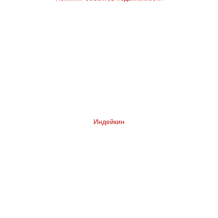
Индейкин
Комплексный ребрендинг сети магазинов у
дома