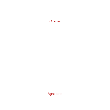
Ozerus
Нейминг и логотип торговой марки
отечественных лодок для рыбалки
Agastone
Разработка бренда Инвестиционно-