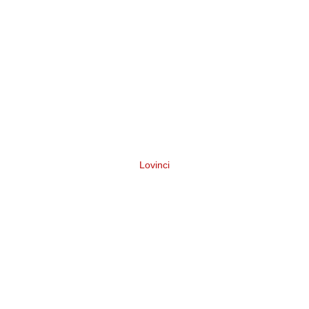
Lovinci
Нейминг подарочного набора для
творчества