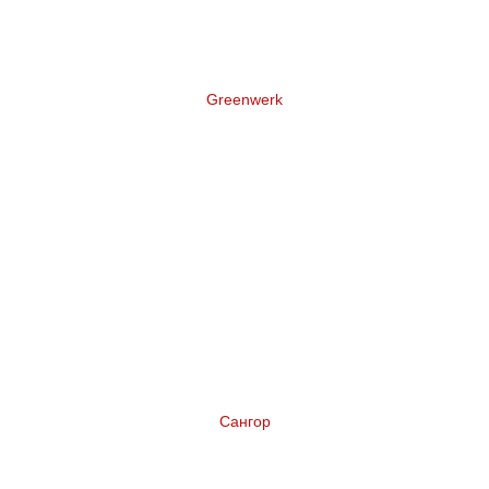
Greenwerk
Нейминг торговой марки террасной доски
Сангор
Нейминг коньяка