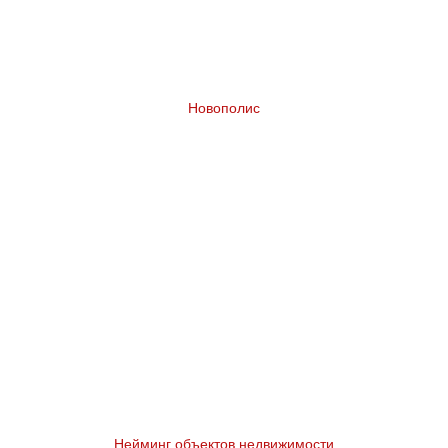
Новополис
Разработка бренда жилого комплекса в
Казахстане
Нейминг объектов недвижимости