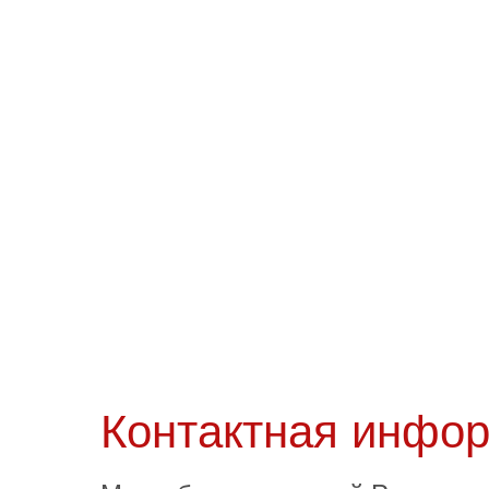
Crucci
G
Нейминг и логотип
Нейми
торговой марки широкого
те
ассортимента
Контактная инфо