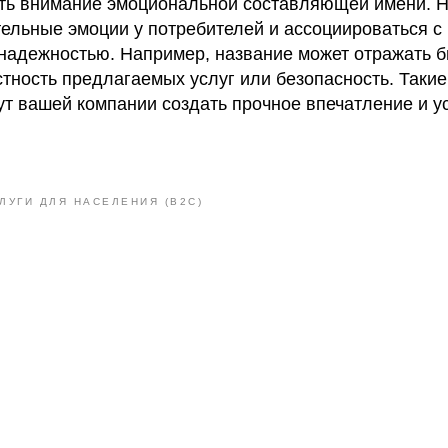
ить внимание эмоциональной составляющей имени. 
ельные эмоции у потребителей и ассоциироваться с
надежностью. Например, название может отражать б
стность предлагаемых услуг или безопасность. Таки
ут вашей компании создать прочное впечатление и у
ЛУГИ ДЛЯ НАСЕЛЕНИЯ (B2C)
Нейминг
Индейк
бъектов
Комплексный ребр
вижимости
сети магазинов у