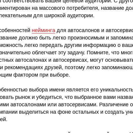
 соответствовать вашей целевой аудитории. С друго
риентирован на массового потребителя, название д
лекательным для широкой аудитории.
собенностей
нейминга
для автосалонов и автосервисо
азвание должно быть легко произносимым и запоми
можность легко передать другим информацию о ваше
значительно облегчает эту задачу. Помните, что мно
тных автосалонах и автосервисах, могут основыват
и рекомендациях друзей, поэтому легко запоминаю
ющим фактором при выборе.
обенностью выбора имени является его уникальност
овать рынок и убедиться, что выбранное вами назва
гими автосалонами или автосервисами. Различение о
мпании выделиться на фоне остальных и создать ун
ей.