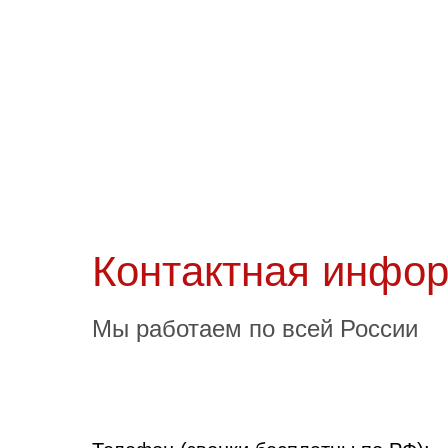
Нейминг и логотип
Нейми
торговой марки широкого
те
ассортимента
Контактная инфо
Мы работаем по всей России