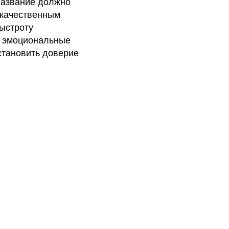
Название должно
 качественным
ыстроту
е эмоциональные
становить доверие
ин
Нейминг
магазинов
ендинг
 дома