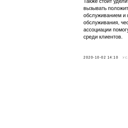
Также стоит удел
вызывать положит
обслуживанием и 
обслуживания, че
ассоциации помог
среди клиентов.
2020-10-02 14:10
УС
Новополис
о
Разработка бренда жилого
нед
комплекса в Казахстане