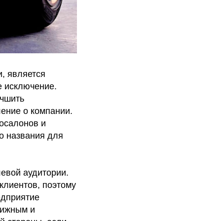
и, является
е исключение.
учшить
ление о компании.
тосалонов и
о названия для
евой аудитории.
клиентов, поэтому
едприятие
тижным и