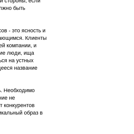
й стороны, если
олжно быть
в - это ясность и
нающимся. Клиенты
й компании, и
гие люди, ища
ься на устных
щееся название
ь. Необходимо
ние не
т конкурентов
икальный образ в