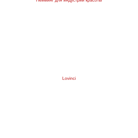
Lovinci
Нейминг подарочного набора для
творчества