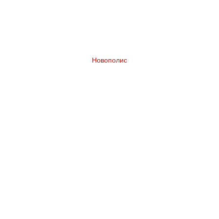
Новополис
Разработка бренда жилого комплекса в
Казахстане