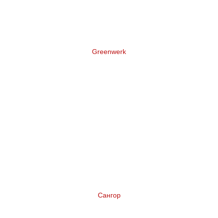
Greenwerk
Нейминг торговой марки террасной доски
Сангор
Нейминг коньяка