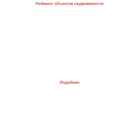
Нейминг объектов недвижимости
Индейкин
Комплексный ребрендинг сети магазинов у
дома