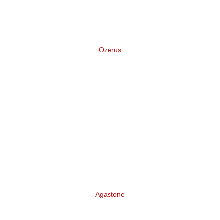
Ozerus
Нейминг и логотип торговой марки
отечественных лодок для рыбалки
Agastone
Разработка бренда Инвестиционно-