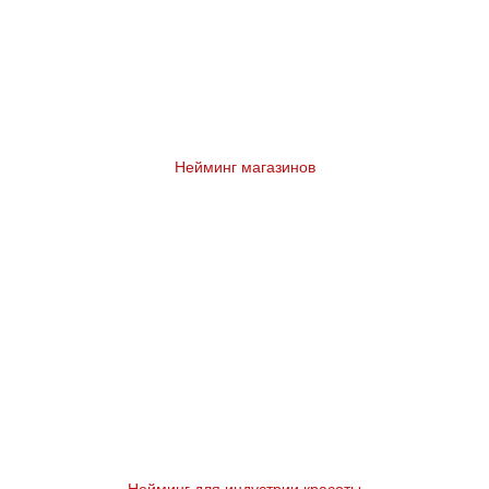
Нейминг магазинов
Нейминг для индустрии красоты