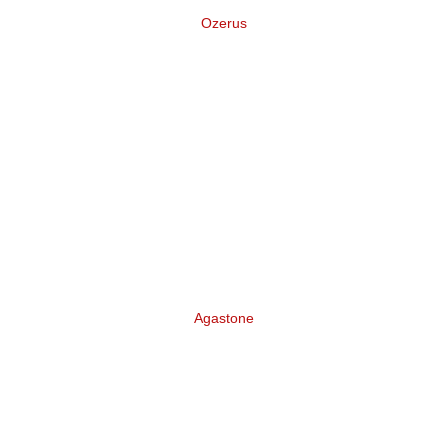
Ozerus
Нейминг и логотип торговой марки
отечественных лодок для рыбалки
Agastone
Разработка бренда Инвестиционно-
финансовой группы «Agastone»