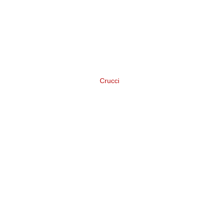
Crucci
Нейминг и логотип торговой марки
широкого ассортимента