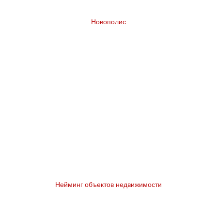
Новополис
Разработка бренда жилого комплекса в
Казахстане
Нейминг объектов недвижимости