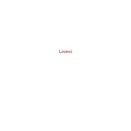
Lovinci
Нейминг подарочного набора для
творчества