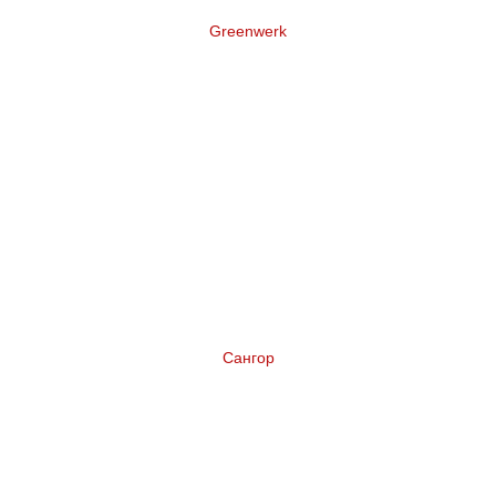
Greenwerk
Нейминг торговой марки террасной доски
Сангор
Нейминг коньяка