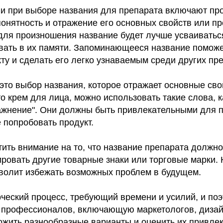
и при выборе названия для препарата включают про
понятность и отражение его основных свойств или п
 для произношения название будет лучше усваиватьс
вать в их памяти. Запоминающееся название поможе
ту и сделать его легко узнаваемым среди других пр
это выбор названия, которое отражает основные сво
о крем для лица, можно использовать такие слова, к
лажнение". Они должны быть привлекательными для 
 попробовать продукт.
тить внимание на то, что название препарата должн
ировать другие товарные знаки или торговые марки.
волит избежать возможных проблем в будущем.
рческий процесс, требующий времени и усилий, и по
 профессионалов, включающую маркетологов, дизай
ожить разнообразные варианты и оценить их привлек