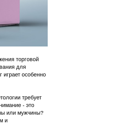
жения торговой
звания для
г играет особенно
тологии требует
нимание - это
ны или мужчины?
м и