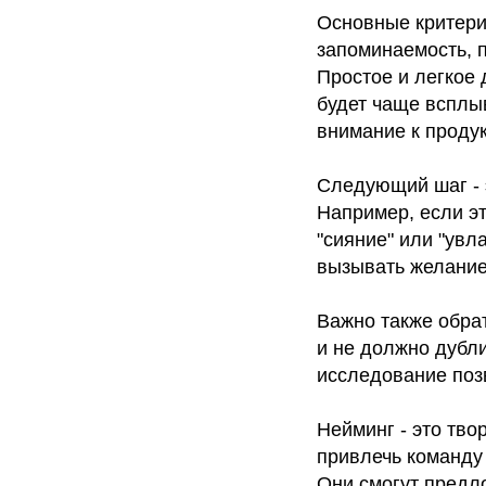
Основные критери
запоминаемость, 
Простое и легкое
будет чаще всплы
внимание к продук
Следующий шаг - 
Например, если эт
"сияние" или "ув
вызывать желание
Важно также обра
и не должно дубл
исследование поз
Нейминг - это тво
привлечь команду
Они смогут предл