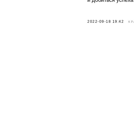
и добиться успеха
2022-09-18 19:42
КР
Новополис
о
Разработка бренда жилого
нед
комплекса в Казахстане