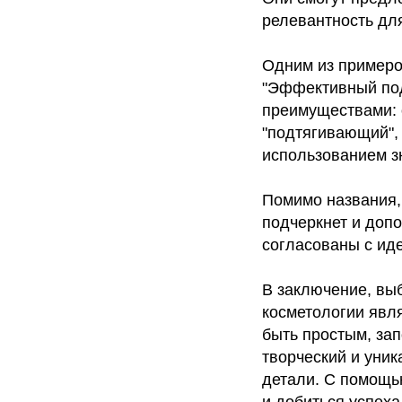
релевантность дл
Одним из примеро
"Эффективный под
преимуществами: 
"подтягивающий", 
использованием з
Помимо названия,
подчеркнет и доп
согласованы с ид
В заключение, вы
косметологии явл
быть простым, з
творческий и уни
детали. С помощь