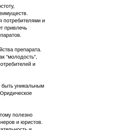
стоту,
реимуществ.
я потребителями и
т привлечь
епаратов.
йства препарата.
ак "молодость",
потребителей и
о быть уникальным
 Юридическое
этому полезно
неров и юристов.
ательность и