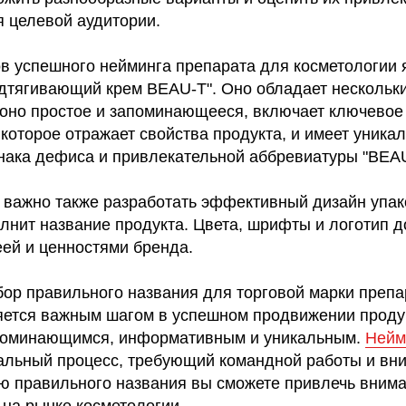
я целевой аудитории.
в успешного нейминга препарата для косметологии 
тягивающий крем BEAU-T". Оно обладает нескольк
оно простое и запоминающееся, включает ключевое
которое отражает свойства продукта, и имеет уника
нака дефиса и привлекательной аббревиатуры "BEAU
 важно также разработать эффективный дизайн упак
олнит название продукта. Цвета, шрифты и логотип 
еей и ценностями бренда.
бор правильного названия для торговой марки препа
яется важным шагом в успешном продвижении проду
апоминающимся, информативным и уникальным.
Нейм
кальный процесс, требующий командной работы и вн
ю правильного названия вы сможете привлечь вним