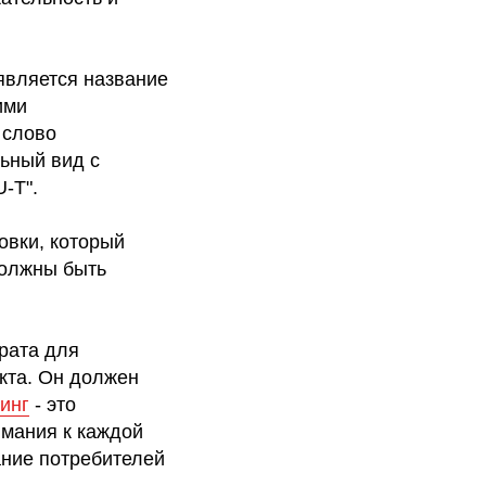
является название
ими
 слово
льный вид с
-T".
овки, который
должны быть
рата для
кта. Он должен
инг
- это
имания к каждой
ание потребителей