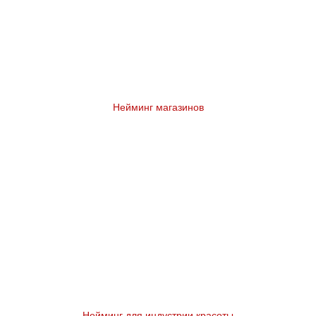
Нейминг магазинов
Нейминг для индустрии красоты