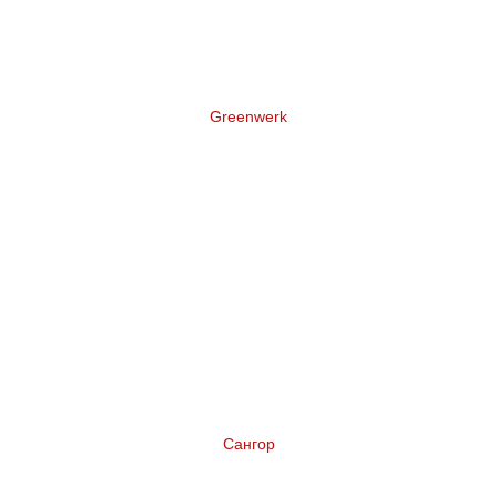
Greenwerk
Нейминг торговой марки террасной доски
Сангор
Нейминг коньяка