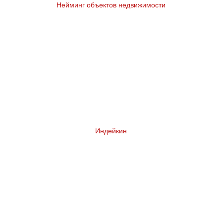
Нейминг объектов недвижимости
Индейкин
Комплексный ребрендинг сети магазинов у
дома