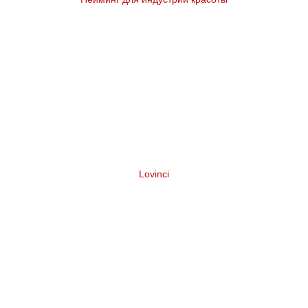
Lovinci
Нейминг подарочного набора для
творчества