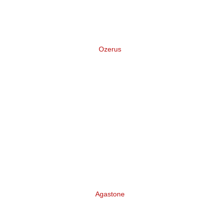
Ozerus
Нейминг и логотип торговой марки
отечественных лодок для рыбалки
Agastone
Разработка бренда Инвестиционно-