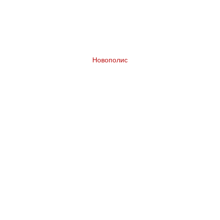
Новополис
Разработка бренда жилого комплекса в
Казахстане